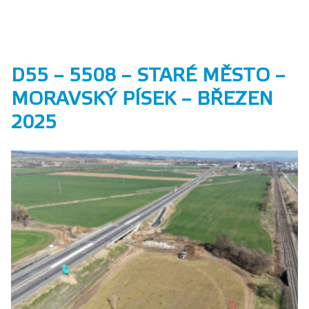
D55 – 5508 – STARÉ MĚSTO –
MORAVSKÝ PÍSEK – BŘEZEN
2025