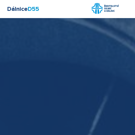
Dálnice
D55