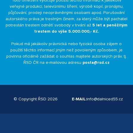
Toto omezení vylučuje použití těchto informací k jakékoliv
veřejné produkci, televiznímu šíření, výrobě kopií, pronájmu,
půjčování, prodeji neoprávněnými osobami apod. Porušování
autorského práva je trestným činem, za který může být pachatel
potrestán trestem odnětí svobody v trvání až
5 let a peněžitým
trestem do výše 5.000.000,- Kč.
Pokud má jakákoliv právnická nebo fyzická osoba zájem o
použití těchto informací jiným než povoleným způsobem, je
povinna oficiálně zažádat o souhlas majitele autorských práv, tj.
ŘSD ČR na e-mailovou adresu
posta@rsd.cz
© Copyright ŘSD 2026
E-MAIL:
info@dalniced55.cz