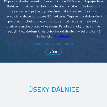
Příprava stavby nového úseku dálnice D55 mezi Napajedly a
Babicemi pokračuje dalším důležitým krokem. Na budoucí
trase zahájili práce pyrotechnici, kteří prověří území o
celkové rozloze přibližně 80 hektarů. Teprve po dokončení
pyrotechnického průzkumu bude možné zahájit skrývku
ornice a archeologický výzkum. Pyrotechnický průzkum je
nezbytný vzhledem k historickým událostem v této lokalitě.
Na konci …
Continued
D5506 Napajedla – Babice
více
ÚSEKY DÁLNICE