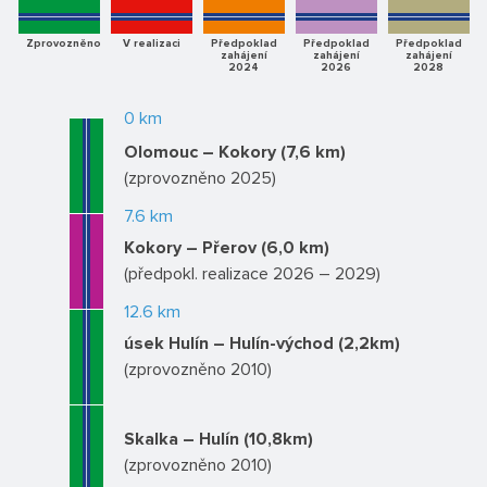
Zprovozněno
V realizaci
Předpoklad
Předpoklad
Předpoklad
zahájení
zahájení
zahájení
2024
2026
2028
0 km
Olomouc – Kokory (7,6 km)
(zprovozněno 2025)
7.6 km
Kokory – Přerov (6,0 km)
(předpokl. realizace 2026 – 2029)
12.6 km
úsek Hulín – Hulín-východ (2,2km)
(zprovozněno 2010)
Skalka – Hulín (10,8km)
(zprovozněno 2010)