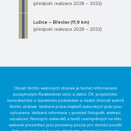
(předpokl. realizace 2028 – 2032)
Lužice – Břeclav (11,9 km)
(předpokl. realizace 2028 – 2032)
Obsah těchto webových stránek je tvořen informacemi
poskytnutými Ředitelstvím silnic a dálnic ČR, projekčními,
konzultačními a stavebními podnikateli a vlastní činností autorů
těchto stránek. Veškerá práva majitelů autorských práv jsou
vyhrazena. Veškeré informace v podobě fotografií, animací,
vizualizací, filmových materiálů a textů uveřejněných na této
webové prezentaci jsou povoleny pouze pro domácí použití.